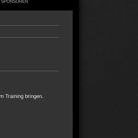
SPONSOREN
m Training bringen.