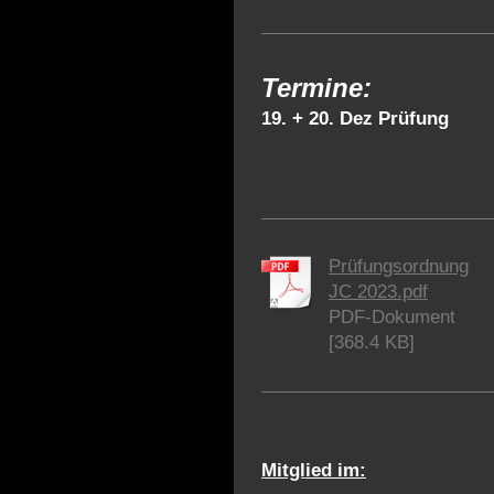
Termine:
19. + 20. Dez Prüfung
Prüfungsordnung
JC 2023.pdf
PDF-Dokument
[368.4 KB]
Mitglied im: