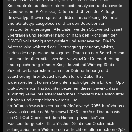
Seitenaufrufe auf dieser Internetseite analysiert und auswertet.
Dabei werden IP-Adresse, Datum und Uhrzeit der Anfrage,
Browsertyp, Browsersprache, Bildschirmauflösung, Referrer
und Gerätetyp ausgelesen und an den Betreiber von
Fastcounter übertragen. Alle Daten werden SSL-verschlüsselt
übertragen und selbstverständlich nach den Richtlinien der
DSVGO vollständig anonymisiert und ausgewertet. Die IP-
Adresse wird während der Übertragung pseudonymisiert,
sodass keine personenbezogenen Daten an den Betreiber von
Fastcounter übermittelt werden.</p><p>Der Datenerhebung
und -speicherung können Sie jederzeit mit Wirkung für die
Zukunft widersprechen. Um einer Datenerhebung und -
speicherung Ihrer Besucherdaten für die Zukunft zu
widersprechen, können Sie unter nachfolgendem Link ein Opt-
Out-Cookie von Fastcounter beziehen, dieser bewirkt, dass
zukünftig keine Besucherdaten Ihres Browsers bei Fastcounter
erhoben und gespeichert werden: <a
href="https://www.fastcounter.de/de/privacy/17056.htm">https:/
/www.fastcounter.de/de/privacy/17056.htm</a>. Dadurch wird
ein Opt-Out-Cookie mit dem Namen "privcookie" von
Fastcounter gesetzt. Bitte löschen Sie diesen Cookie nicht,
solange Sie Ihren Widerspruch aufrecht erhalten möchten.</p>